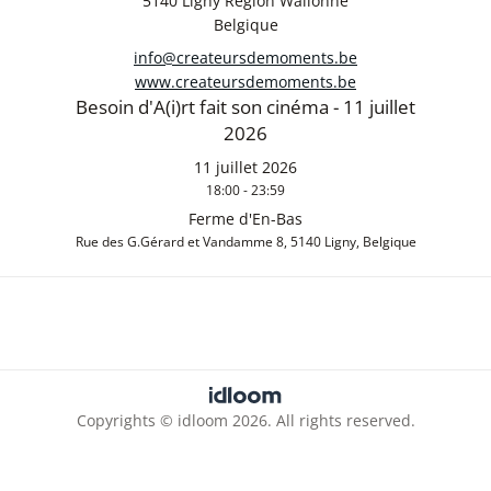
5140 Ligny Région Wallonne
Belgique
info@createursdemoments.be
www.createursdemoments.be
Besoin d'A(i)rt fait son cinéma - 11 juillet
2026
11 juillet 2026
18:00 - 23:59
Ferme d'En-Bas
Rue des G.Gérard et Vandamme 8, 5140 Ligny, Belgique
Numéro d’entreprise-BCE : BE0776.882.304
Numéro de compte IBAN : BE18 3632 1724 3765
Copyrights © idloom 2026. All rights reserved.